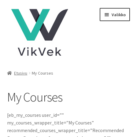
Siirry
Siirry
Valikko
navigointiin
sisältöön
Kauppa
Etusivu
My Courses
Tietoa meistä
My Courses
Tilastot
Tilini
[eb_my_courses user_id=””
my_courses_wrapper_title=”My Courses”
recommended_courses_wrapper_title=”Recommended