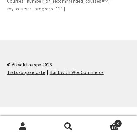
Courses” number_of_recommended_courses=”4″
my_courses_progress=”1″ ]
© VikVek kauppa 2026
Tietosuojaseloste
Built with WooCommerce
.
0
Etsi:
Haku