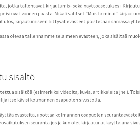
itä, jotka tallentavat kirjautumis- sekä näyttöasetuksesi. Kirja
 poistuvat vuoden päästä. Mikäli valitset “Muista minut” kirjautum
dut ulos, kirjautumiseen liittyvät evästeet poistetaan samassa yht
emassa olevaa tallennamme selaimeen evästeen, joka sisältää muok
tu sisältö
ettua sisältöä (esimerkiksi videoita, kuvia, artikkeleita jne.). Toi
ilija itse kävisi kolmannen osapuolen sivustolla.
 käyttää evästeitä, upottaa kolmannen osapuolen seurantaevästei
ovaikutuksen seuranta jos ja kun olet kirjautunut käyttäjänä sivus