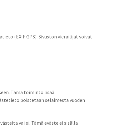
atieto (EXIF GPS). Sivuston vierailijat voivat
seen. Tämä toiminto lisää
västetieto poistetaan selaimesta vuoden
ästeitä vai ei. Tämä eväste ei sisällä