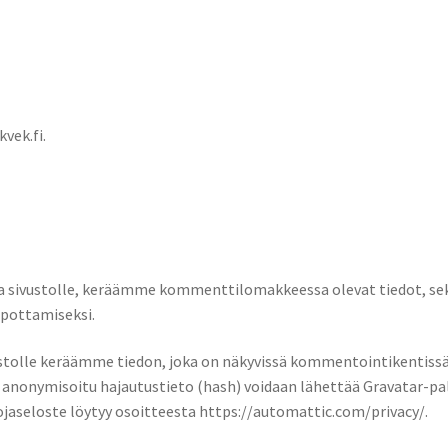
vek.fi.
a sivustolle, keräämme kommenttilomakkeessa olevat tiedot, sek
lpottamiseksi.
vustolle keräämme tiedon, joka on näkyvissä kommentointikentissä
tu anonymisoitu hajautustieto (hash) voidaan lähettää Gravatar-p
ojaseloste löytyy osoitteesta https://automattic.com/privacy/.