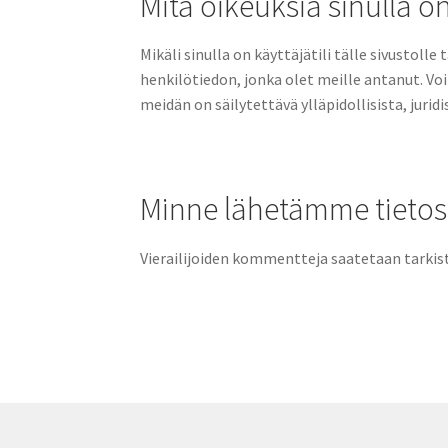
Mitä oikeuksia sinulla o
Mikäli sinulla on käyttäjätili tälle sivustol
henkilötiedon, jonka olet meille antanut. Voi
meidän on säilytettävä ylläpidollisista, juridis
Minne lähetämme tietos
Vierailijoiden kommentteja saatetaan tarki