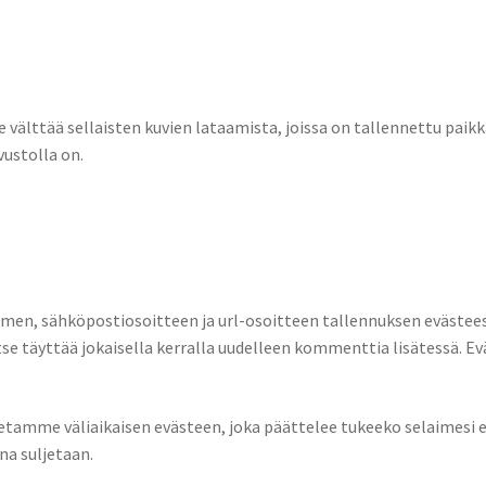
ee välttää sellaisten kuvien lataamista, joissa on tallennettu paikk
vustolla on.
nimen, sähköpostiosoitteen ja url-osoitteen tallennuksen evästee
se täyttää jokaisella kerralla uudelleen kommenttia lisätessä. E
, asetamme väliaikaisen evästeen, joka päättelee tukeeko selaimesi ev
na suljetaan.