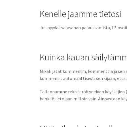
Kenelle jaamme tietosi
Jos pyydät salasanan palauttamista, IP-osoi
Kuinka kauan säilytämm
Mikäli jätät kommentin, kommenttia ja sen m
kommentit automaattisesti sen sijaan, että
Tallennamme rekisteröityneiden käyttäjien (jo
henkilötietojaan milloin vain. Ainoastaan käy