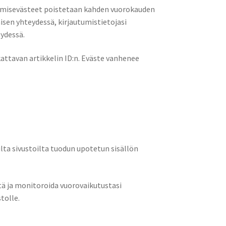
utumisevästeet poistetaan kahden vuorokauden
isen yhteydessä, kirjautumistietojasi
eydessä.
attavan artikkelin ID:n. Eväste vanhenee
silta sivustoilta tuodun upotetun sisällön
tä ja monitoroida vuorovaikutustasi
tolle.