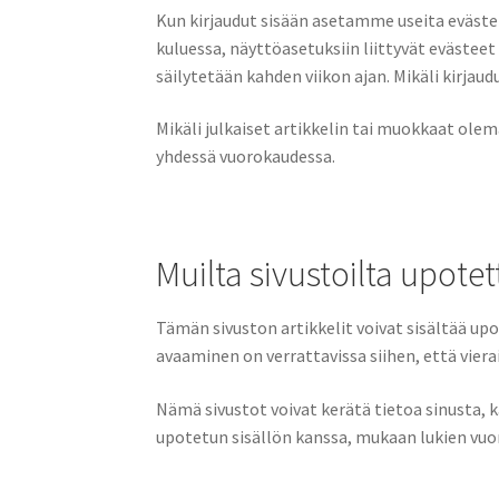
Kun kirjaudut sisään asetamme useita eväste
kuluessa, näyttöasetuksiin liittyvät evästeet
säilytetään kahden viikon ajan. Mikäli kirjau
Mikäli julkaiset artikkelin tai muokkaat ol
yhdessä vuorokaudessa.
Muilta sivustoilta upotet
Tämän sivuston artikkelit voivat sisältää upot
avaaminen on verrattavissa siihen, että viera
Nämä sivustot voivat kerätä tietoa sinusta,
upotetun sisällön kanssa, mukaan lukien vuor