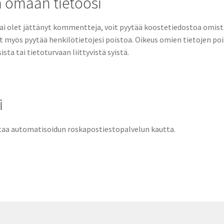
n omaan tietoosi
le tai olet jättänyt kommentteja, voit pyytää koostetiedostoa omist
t myös pyytää henkilötietojesi poistoa. Oikeus omien tietojen poi
ista tai tietoturvaan liittyvistä syistä.
i
staa automatisoidun roskapostiestopalvelun kautta.