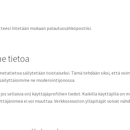
tteesi liitetään mukaan palautussähköpostiisi.
e tietoa
etatietoa säilytetään toistaiseksi. Tämä tehdään siksi, että voi
 säilyttäisimme ne moderointijonossa.
s sellaisia on) käyttäjäprofiilien tiedot. Kaikilla käyttäjillä on
ttäjänimeä ei voi muuttaa. Verkkosivuston ylläpitäjät voivat nähdä