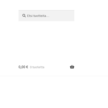
Etsi:
Haku
0,00
€
0 tuotetta