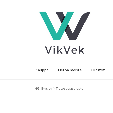
Siirry
Siirry
navigointiin
sisältöön
Kauppa
Tietoa meistä
Tilastot
Etusivu
Tietosuojaseloste