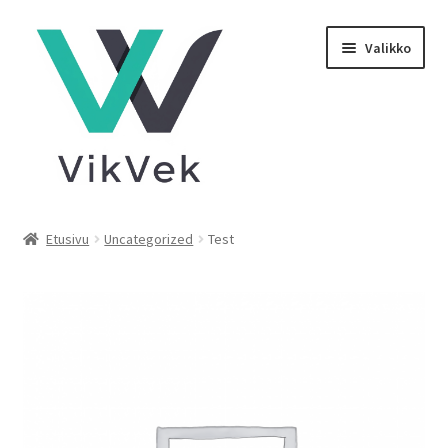
Siirry
Siirry
Valikko
navigointiin
sisältöön
Kauppa
Etusivu
Uncategorized
Test
Tietoa meistä
Tilastot
Tilini